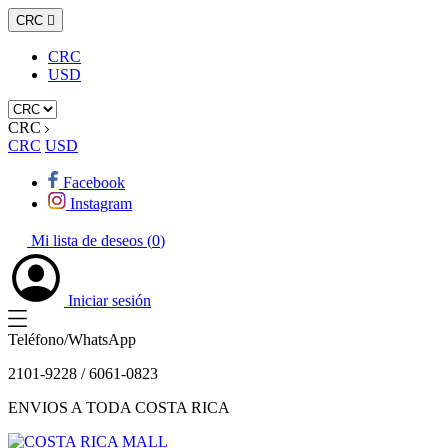
CRC

CRC
USD
CRC
CRC
USD
Facebook
Instagram
Mi lista de deseos (
0
)
Iniciar sesión
Teléfono/WhatsApp
2101-9228 / 6061-0823
ENVIOS A TODA COSTA RICA