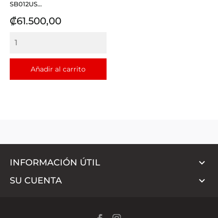
SB012US...
Precio
₡61.500,00
Añadir al carrito

INFORMACIÓN ÚTIL

SU CUENTA