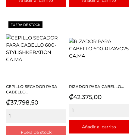
Añadir al carrito
Añadir al carrito
FUERA DE STOCK
CEPILLO SECADOR PARA
RIZADOR PARA CABELLO...
CABELLO...
Precio
₡42.375,00
Precio
₡37.798,50
Añadir al carrito
Fuera de stock