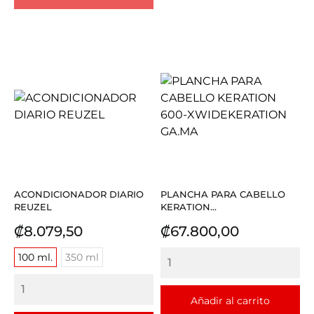
ACONDICIONADOR DIARIO
PLANCHA PARA CABELLO
REUZEL
KERATION...
Precio
Precio
₡8.079,50
₡67.800,00
100 ml.
350 ml
Añadir al carrito