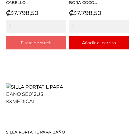
CABELLO...
BORA COCO...
Precio
Precio
₡37.798,50
₡37.798,50
Fuera de stock
Añadir al carrito
SILLA PORTATIL PARA BAÑO