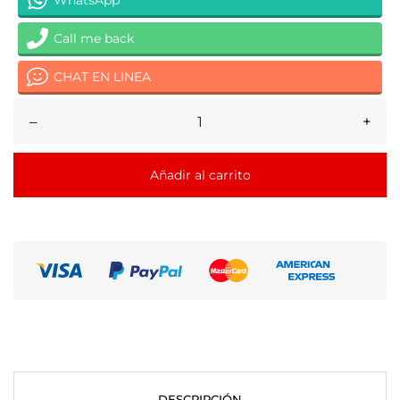
Call me back
CHAT EN LINEA
–
+
Añadir al carrito
DESCRIPCIÓN