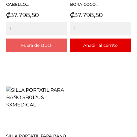
CABELLO...
BORA COCO...
Precio
Precio
₡37.798,50
₡37.798,50
Fuera de stock
Añadir al carrito
SILLA PORTATIL PARA BAÑO