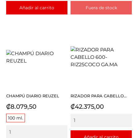
Añadir al carrito
Fuera de stock
CHAMPÚ DIARIO REUZEL
RIZADOR PARA CABELLO...
Precio
Precio
₡8.079,50
₡42.375,00
100 ml.
Añadir al carrito