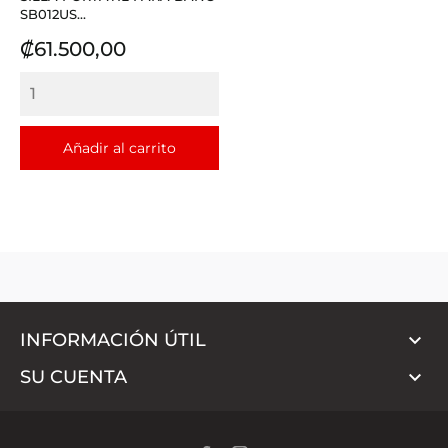
SB012US...
Precio
₡61.500,00
Añadir al carrito

INFORMACIÓN ÚTIL

SU CUENTA