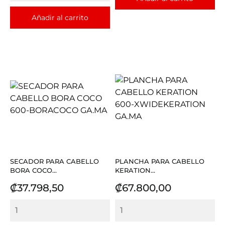
Añadir al carrito
SECADOR PARA CABELLO
PLANCHA PARA CABELLO
BORA COCO...
KERATION...
Precio
Precio
₡37.798,50
₡67.800,00