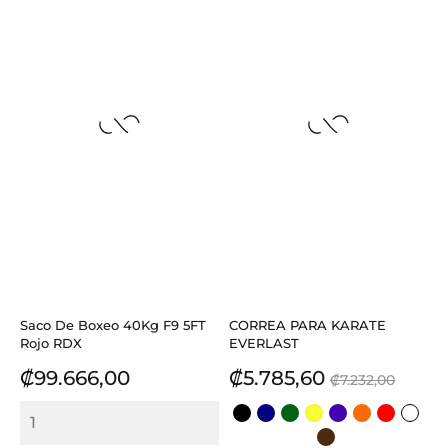
Saco De Boxeo 40Kg F9 5FT
CORREA PARA KARATE
Rojo RDX
EVERLAST
Precio
Precio
Precio
₡99.666,00
₡5.785,60
₡7.232,00
base
NEGRO
AZUL
VERDE
AMARILLO
MORADO
NARANJA
ROJO
BLAN
OSCURO
CAFE