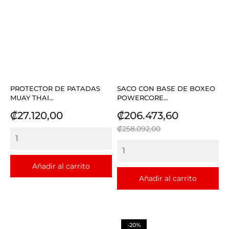
PROTECTOR DE PATADAS
SACO CON BASE DE BOXEO
MUAY THAI...
POWERCORE...
Precio
Precio
Precio
₡27.120,00
₡206.473,60
base
₡258.092,00
Añadir al carrito
Añadir al carrito
-20%