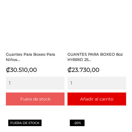
Guantes Para Boxeo Para
GUANTES PARA BOXEO 8oz
Niños...
HYBRID 25...
Precio
Precio
₡30.510,00
₡23.730,00
Fuera de stock
Añadir al carrito
FUERA DE STOCK
-20%