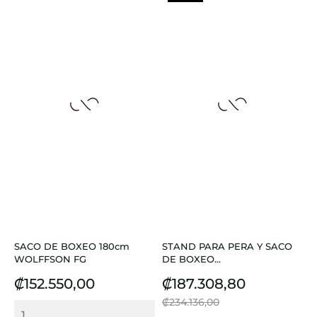
SACO DE BOXEO 180cm
STAND PARA PERA Y SACO
WOLFFSON FG
DE BOXEO...
Precio
Precio
Precio
₡152.550,00
₡187.308,80
base
₡234.136,00