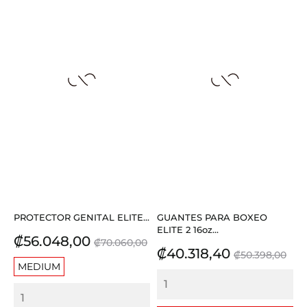
PROTECTOR GENITAL ELITE...
GUANTES PARA BOXEO
ELITE 2 16oz...
Precio
Precio
₡56.048,00
₡70.060,00
Precio
Precio
₡40.318,40
base
₡50.398,00
MEDIUM
base