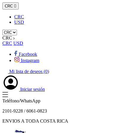
CRC

CRC
USD
CRC
CRC
USD
Facebook
Instagram
Mi lista de deseos (
0
)
Iniciar sesión
Teléfono/WhatsApp
2101-9228 / 6061-0823
ENVIOS A TODA COSTA RICA