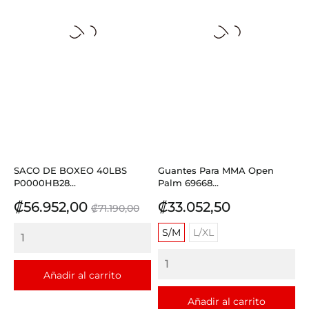
SACO DE BOXEO 40LBS
Guantes Para MMA Open
P0000HB28...
Palm 69668...
Precio
Precio
Precio
₡56.952,00
₡33.052,50
₡71.190,00
base
S/M
L/XL
Añadir al carrito
Añadir al carrito