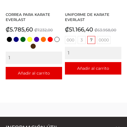
CORREA PARA KARATE
UNIFORME DE KARATE
EVERLAST
EVERLAST
Precio
Precio
Precio
Precio
₡5.785,60
₡51.166,40
₡7.232,00
₡63.958,00
base
base
000
3
7
0000
NEGRO
AZUL
VERDE
AMARILLO
MORADO
NARANJA
ROJO
BLANCO
OSCURO
CAFE
Añadir al carrito
Añadir al carrito