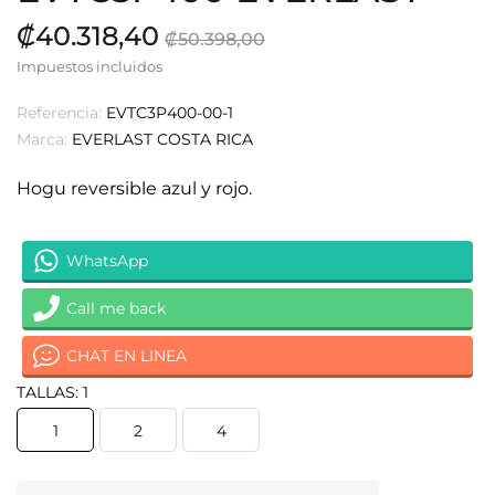
₡40.318,40
₡50.398,00
Impuestos incluidos
Referencia:
EVTC3P400-00-1
Marca:
EVERLAST COSTA RICA
Hogu reversible azul y rojo.
WhatsApp
Call me back
CHAT EN LINEA
TALLAS: 1
1
2
4