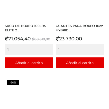
SACO DE BOXEO 100LBS
GUANTES PARA BOXEO 10oz
ELITE 2...
HYBRID...
Precio
Precio
Precio
₡71.054,40
₡23.730,00
₡88.818,00
base
Añadir al carrito
Añadir al carrito
-20%