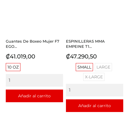
Guantes De Boxeo Mujer F7
ESPINILLERAS MMA
EGO...
EMPEINE T1...
Precio
Precio
₡41.019,00
₡47.290,50
10 OZ
SMALL
LARGE
X-LARGE
Añadir al carrito
Añadir al carrito