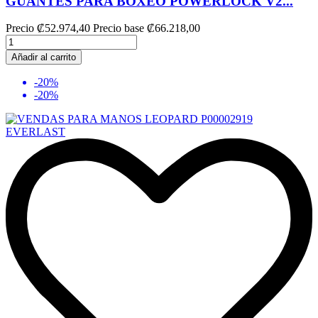
GUANTES PARA BOXEO POWERLOCK V2...
Precio
₡52.974,40
Precio base
₡66.218,00
Añadir al carrito
-20%
-20%