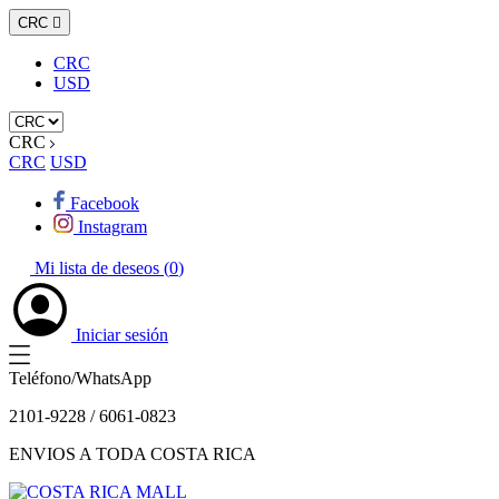
CRC

CRC
USD
CRC
CRC
USD
Facebook
Instagram
Mi lista de deseos (
0
)
Iniciar sesión
Teléfono/WhatsApp
2101-9228 / 6061-0823
ENVIOS A TODA COSTA RICA