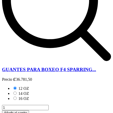
GUANTES PARA BOXEO F4 SPARRING...
Precio
₡36.781,50
12 OZ
14 OZ
16 OZ
Añadir al carrito