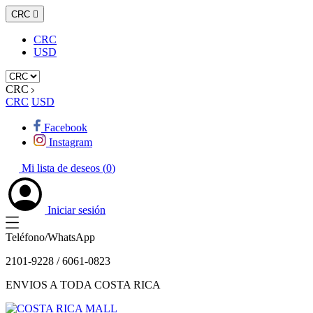
CRC

CRC
USD
CRC
CRC
USD
Facebook
Instagram
Mi lista de deseos (
0
)
Iniciar sesión
Teléfono/WhatsApp
2101-9228 / 6061-0823
ENVIOS A TODA COSTA RICA