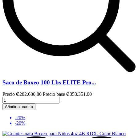
Saco de Boxeo 100 Lbs ELITE Pro...
Precio
₡282.680,80
Precio base
₡353.351,00
Añadir al carrito
-20%
-20%