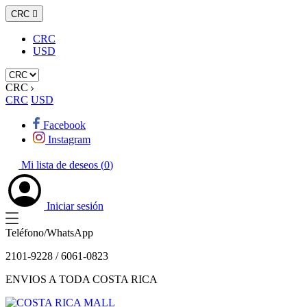
CRC

CRC
USD
CRC
CRC
USD
Facebook
Instagram
Mi lista de deseos (
0
)
Iniciar sesión
Teléfono/WhatsApp
2101-9228 / 6061-0823
ENVIOS A TODA COSTA RICA