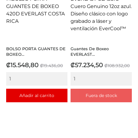
BOLSO PORTA GUANTES DE
Guantes De Boxeo
BOXEO...
EVERLAST...
Precio
Precio
Precio
Precio
₡15.548,80
₡57.234,50
₡19.436,00
₡108.932,00
base
base
Añadir al carrito
Fuera de stock