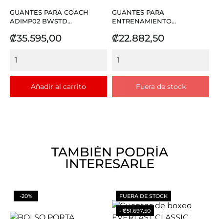
GUANTES PARA COACH
GUANTES PARA
ADIMP02 BWSTD...
ENTRENAMIENTO...
Precio
Precio
₡35.595,00
₡22.882,50
Añadir al carrito
Fuera de stock
TAMBIÉN PODRÍA
INTERESARLE
-20%
FUERA DE STOCK
- ₡51.697,50