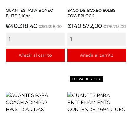
GUANTES PARA BOXEO
SACO DE BOXEO 80LBS
ELITE 2 10oz...
POWERLOCK...
Precio
Precio
Precio
Precio
₡40.318,40
₡140.572,00
₡50.398,00
₡175.715,00
base
base
Añadir al carrito
Añadir al carrito
FUERA DE STOCK