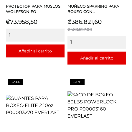
PROTECTOR PARA MUSLOS
MUÑECO SPARRING PARA
WOLFFSON FG
BOXEO CON...
Precio
Precio
Precio
₡73.958,50
₡386.821,60
base
₡483.527,00
Añadir al carrito
Añadir al carrito
-20%
-20%