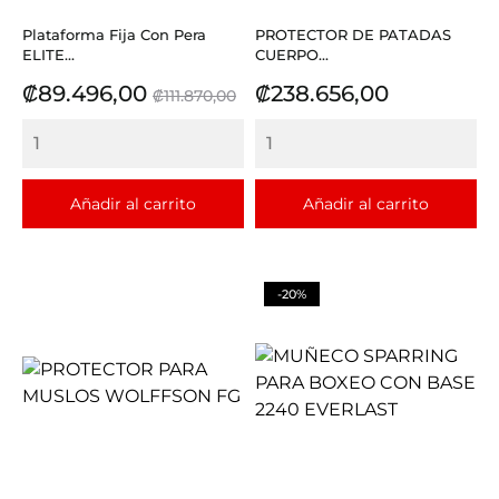
Plataforma Fija Con Pera
PROTECTOR DE PATADAS
ELITE...
CUERPO...
Precio
Precio
Precio
₡89.496,00
₡238.656,00
₡111.870,00
base
Añadir al carrito
Añadir al carrito
-20%