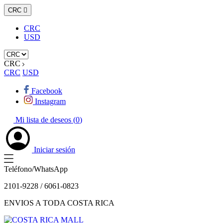
CRC

CRC
USD
CRC
CRC
USD
Facebook
Instagram
Mi lista de deseos (
0
)
Iniciar sesión
Teléfono/WhatsApp
2101-9228 / 6061-0823
ENVIOS A TODA COSTA RICA