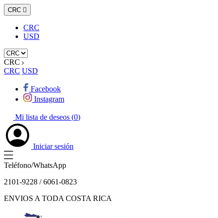
CRC

CRC
USD
CRC
CRC
USD
Facebook
Instagram
Mi lista de deseos (
0
)
Iniciar sesión
Teléfono/WhatsApp
2101-9228 / 6061-0823
ENVIOS A TODA COSTA RICA