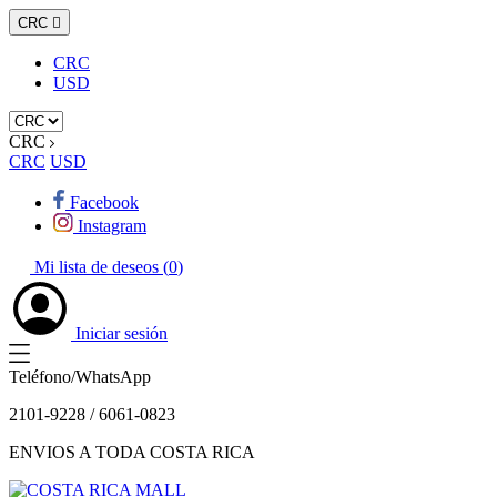
CRC

CRC
USD
CRC
CRC
USD
Facebook
Instagram
Mi lista de deseos (
0
)
Iniciar sesión
Teléfono/WhatsApp
2101-9228 / 6061-0823
ENVIOS A TODA COSTA RICA