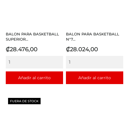
BALON PARA BASKETBALL
BALON PARA BASKETBALL
SUPERIOR...
N°7...
Precio
Precio
₡28.476,00
₡28.024,00
Añadir al carrito
Añadir al carrito
FUERA DE STOCK