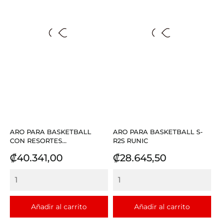
ARO PARA BASKETBALL
ARO PARA BASKETBALL S-
CON RESORTES...
R2S RUNIC
Precio
Precio
₡40.341,00
₡28.645,50
Añadir al carrito
Añadir al carrito