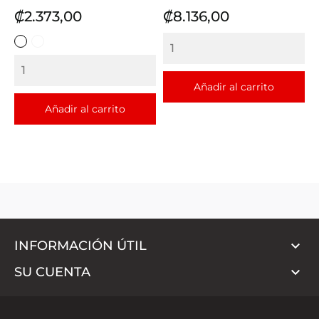
Precio
Precio
₡2.373,00
₡8.136,00
BLANCO
ROJO
BLANCO
AZUL
Añadir al carrito
Añadir al carrito

INFORMACIÓN ÚTIL

SU CUENTA