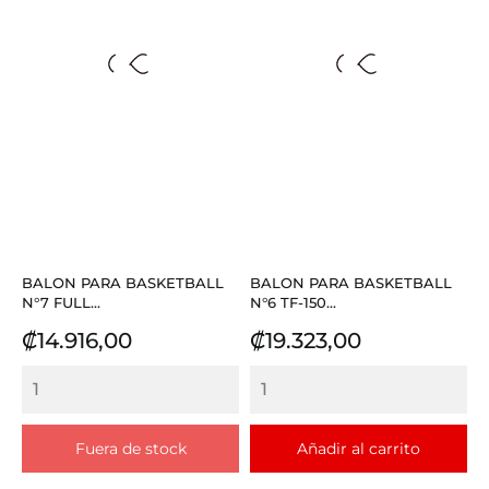
BALON PARA BASKETBALL
BALON PARA BASKETBALL
N°7 FULL...
N°6 TF-150...
Precio
Precio
₡14.916,00
₡19.323,00
Fuera de stock
Añadir al carrito