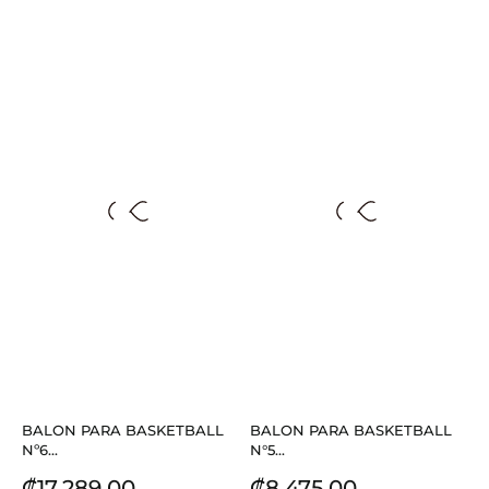
BALON PARA BASKETBALL
BALON PARA BASKETBALL
Nº6...
N°5...
Precio
Precio
₡17.289,00
₡8.475,00