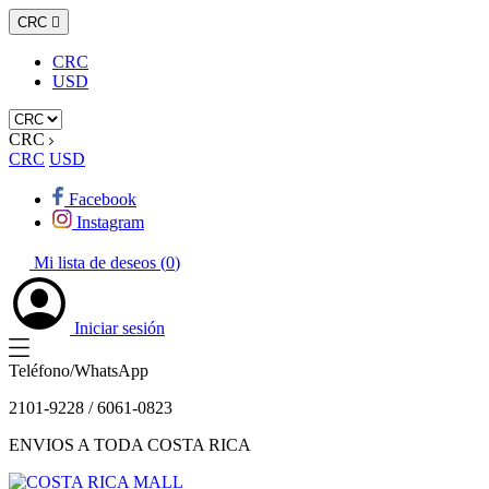
CRC

CRC
USD
CRC
CRC
USD
Facebook
Instagram
Mi lista de deseos (
0
)
Iniciar sesión
Teléfono/WhatsApp
2101-9228 / 6061-0823
ENVIOS A TODA COSTA RICA