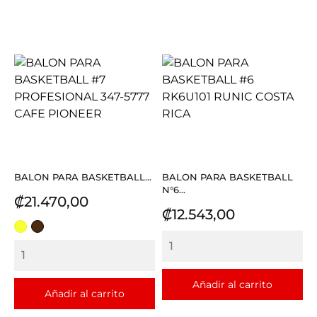
BALON PARA BASKETBALL...
BALON PARA BASKETBALL
N°6...
Precio
₡21.470,00
Precio
₡12.543,00
AMARILLO
CAFE
Añadir al carrito
Añadir al carrito