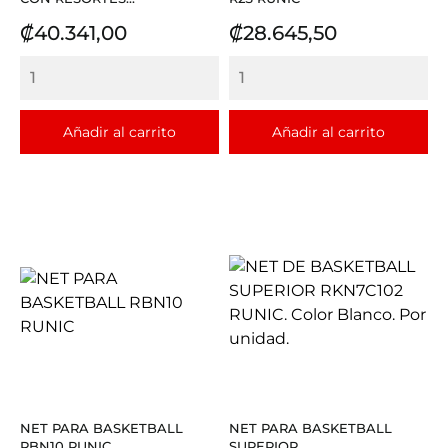
Precio
Precio
₡40.341,00
₡28.645,50
Añadir al carrito
Añadir al carrito
NET PARA BASKETBALL
NET PARA BASKETBALL
RBN10 RUNIC
SUPERIOR...