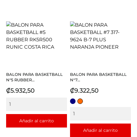
BALON PARA BASKETBALL
BALON PARA BASKETBALL
N°5 RUBBER...
N°7...
Precio
Precio
₡5.932,50
₡9.322,50
AZUL
NARANJA
Añadir al carrito
Añadir al carrito