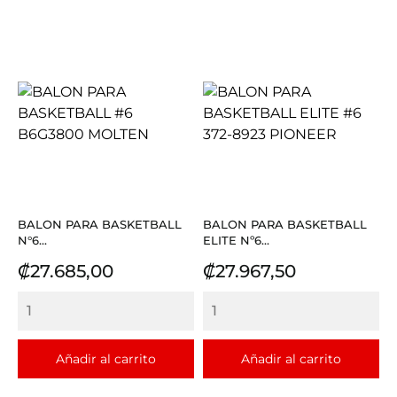
BALON PARA BASKETBALL
BALON PARA BASKETBALL
N°6...
ELITE Nº6...
Precio
Precio
₡27.685,00
₡27.967,50
Añadir al carrito
Añadir al carrito