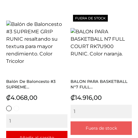
FUERA DE STOCK
Balón De Baloncesto #3
BALON PARA BASKETBALL
SUPREME...
N°7 FULL...
Precio
Precio
₡4.068,00
₡14.916,00
ROJO
TURQUESA
BLANCO
CON
AZUL
NEGRO
Fuera de stock
Añadir al carrito