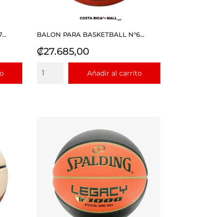
..
BALON PARA BASKETBALL N°6...
Precio
₡27.685,00
to
Añadir al carrito