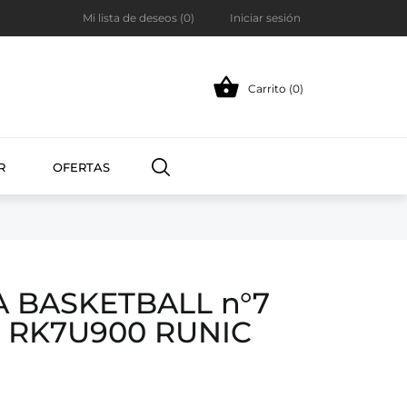
Mi lista de deseos (
0
)
Iniciar sesión

Carrito (0)
R
OFERTAS
 BASKETBALL n°7
 RK7U900 RUNIC