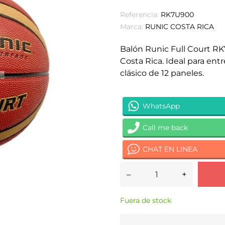
Referencia:
RK7U900
Marca:
RUNIC COSTA RICA
Balón Runic Full Court R
Costa Rica. Ideal para en
clásico de 12 paneles.
WhatsApp
Call me back
CHAT EN LINEA
–
+
Fuera de stock