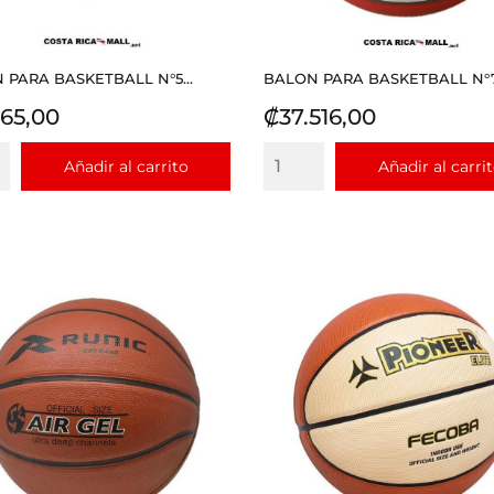
 PARA BASKETBALL N°5...
BALON PARA BASKETBALL N°7.
io
Precio
865,00
₡37.516,00
Añadir al carrito
Añadir al carri