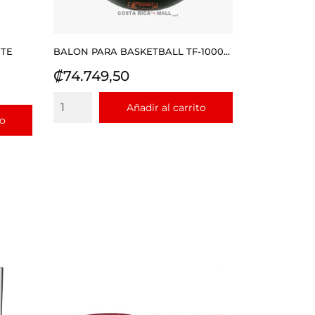
ITE
BALON PARA BASKETBALL TF-1000...
Precio
₡74.749,50
Añadir al carrito
to