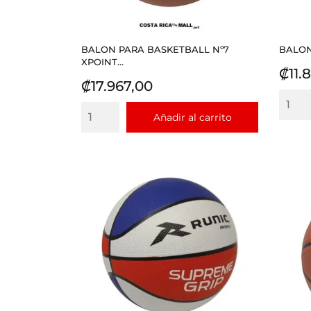
BALON PARA BASKETBALL Nº7
BALON
XPOINT...
Prec
₡11.
Precio
₡17.967,00
Añadir al carrito