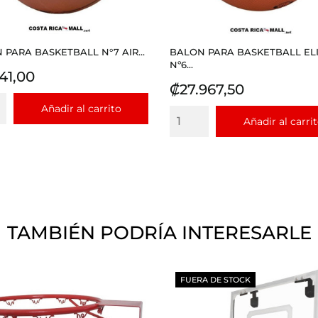
 PARA BASKETBALL N°7 AIR...
BALON PARA BASKETBALL EL
Nº6...
io
41,00
Precio
₡27.967,50
Añadir al carrito
Añadir al carri
TAMBIÉN PODRÍA INTERESARLE
FUERA DE STOCK