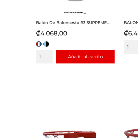
Balón De Baloncesto #3 SUPREME...
BALON
Precio
Prec
₡4.068,00
₡6.4
ROJO
TURQUESA
BLANCO
CON
Añadir al carrito
AZUL
NEGRO