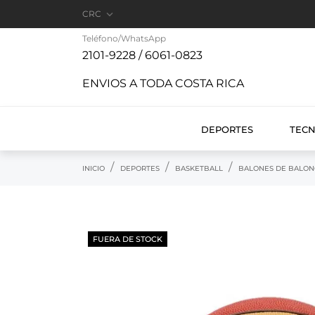

CRC
Teléfono/WhatsApp
2101-9228 / 6061-0823
ENVIOS A TODA COSTA RICA
DEPORTES
TEC
INICIO
DEPORTES
BASKETBALL
BALONES DE BALON
FUERA DE STOCK