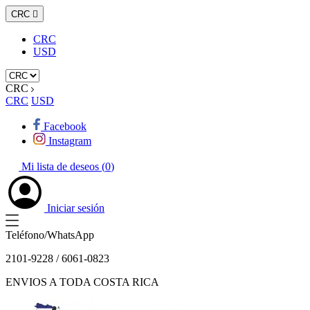
CRC

CRC
USD
CRC
CRC
USD
Facebook
Instagram
Mi lista de deseos (
0
)
Iniciar sesión
Teléfono/WhatsApp
2101-9228 / 6061-0823
ENVIOS A TODA COSTA RICA