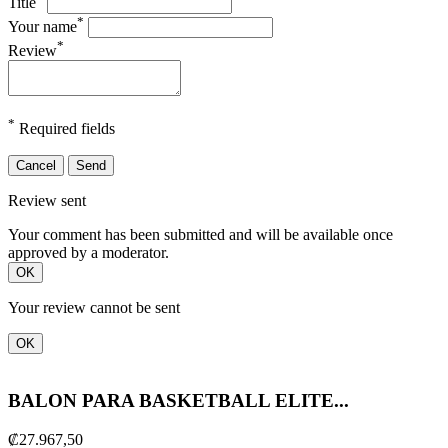
Title
*
Your name
*
Review
*
Required fields
Cancel
Send
Review sent
Your comment has been submitted and will be available once
approved by a moderator.
OK
Your review cannot be sent
OK
BALON PARA BASKETBALL ELITE...
₡27.967,50