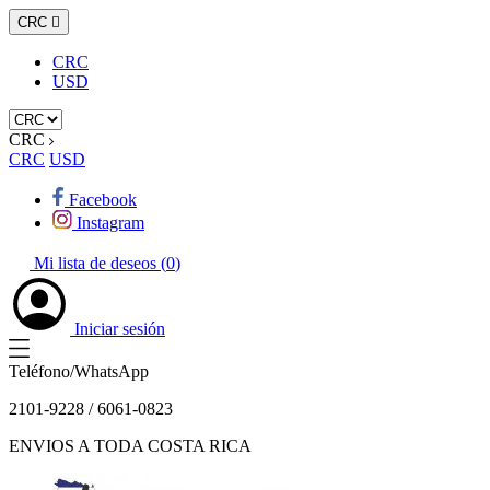
CRC

CRC
USD
CRC
CRC
USD
Facebook
Instagram
Mi lista de deseos (
0
)
Iniciar sesión
Teléfono/WhatsApp
2101-9228 / 6061-0823
ENVIOS A TODA COSTA RICA