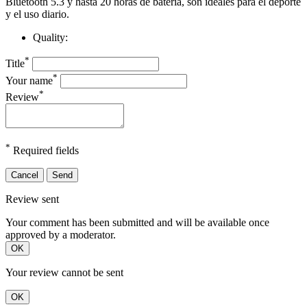
Bluetooth 5.3 y hasta 20 horas de batería, son ideales para el deporte
y el uso diario.
Quality:
*
Title
*
Your name
*
Review
*
Required fields
Cancel
Send
Review sent
Your comment has been submitted and will be available once
approved by a moderator.
OK
Your review cannot be sent
OK