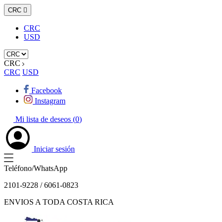
CRC

CRC
USD
CRC
CRC
USD
Facebook
Instagram
Mi lista de deseos (
0
)
Iniciar sesión
Teléfono/WhatsApp
2101-9228 / 6061-0823
ENVIOS A TODA COSTA RICA