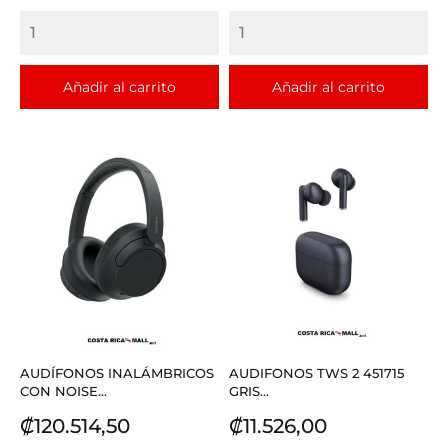
Añadir al carrito
Añadir al carrito
AUDÍFONOS INALÁMBRICOS
AUDIFONOS TWS 2 451715
CON NOISE...
GRIS...
Precio
Precio
₡120.514,50
₡11.526,00