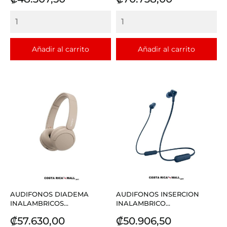
Añadir al carrito
Añadir al carrito
AUDIFONOS DIADEMA
AUDIFONOS INSERCION
INALAMBRICOS...
INALAMBRICO...
Precio
Precio
₡57.630,00
₡50.906,50