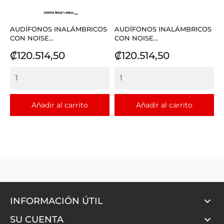
AUDÍFONOS INALÁMBRICOS
AUDÍFONOS INALÁMBRICOS
CON NOISE...
CON NOISE...
Precio
Precio
₡120.514,50
₡120.514,50
Añadir al carrito
Añadir al carrito

INFORMACIÓN ÚTIL

SU CUENTA