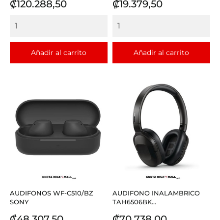
Precio
Precio
₡120.288,50
₡19.379,50
Añadir al carrito
Añadir al carrito
AUDIFONOS WF-C510/BZ
AUDIFONO INALAMBRICO
SONY
TAH6506BK...
Precio
Precio
₡48.307,50
₡70.738,00