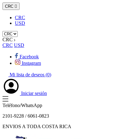
CRC

CRC
USD
CRC
CRC
USD
Facebook
Instagram
Mi lista de deseos (
0
)
Iniciar sesión
Teléfono/WhatsApp
2101-9228 / 6061-0823
ENVIOS A TODA COSTA RICA