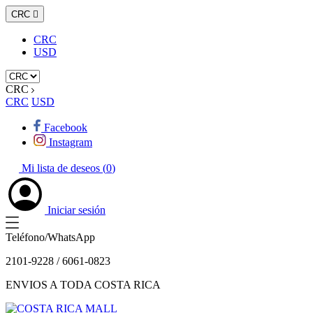
CRC

CRC
USD
CRC
CRC
USD
Facebook
Instagram
Mi lista de deseos (
0
)
Iniciar sesión
Teléfono/WhatsApp
2101-9228 / 6061-0823
ENVIOS A TODA COSTA RICA