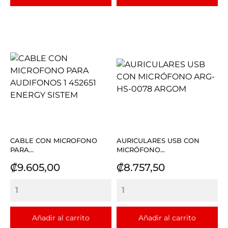
CABLE CON MICROFONO
AURICULARES USB CON
PARA...
MICRÓFONO...
Precio
Precio
₡9.605,00
₡8.757,50
Añadir al carrito
Añadir al carrito