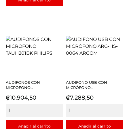
AUDIFONOS CON
AUDIFONO USB CON
MICROFONO...
MICRÓFONO...
Precio
Precio
₡10.904,50
₡7.288,50
Añadir al carrito
Añadir al carrito