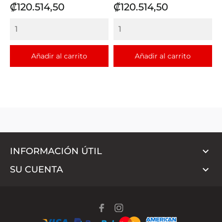
Precio
Precio
₡120.514,50
₡120.514,50
Añadir al carrito
Añadir al carrito

INFORMACIÓN ÚTIL

SU CUENTA