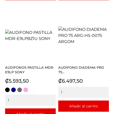
AUDIFONOS PASTILLA MDR-
AUDIFONO DIADEMA PRO
E9LP SONY
75...
Precio
Precio
₡5.593,50
₡6.497,50
NEGRO
AZUL
GRIS
ROSADO
BLANCO
Añadir al carrito
Añadir al carrito