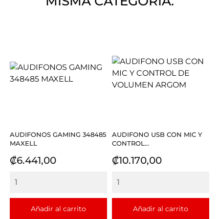
MISMA CATEGORÍA:
AUDIFONOS GAMING 348485
AUDIFONO USB CON MIC Y
MAXELL
CONTROL...
Precio
Precio
₡6.441,00
₡10.170,00
Añadir al carrito
Añadir al carrito