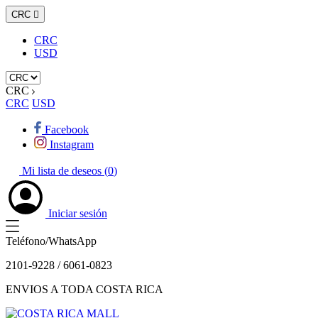
CRC

CRC
USD
CRC
CRC
USD
Facebook
Instagram
Mi lista de deseos (
0
)
Iniciar sesión
Teléfono/WhatsApp
2101-9228 / 6061-0823
ENVIOS A TODA COSTA RICA