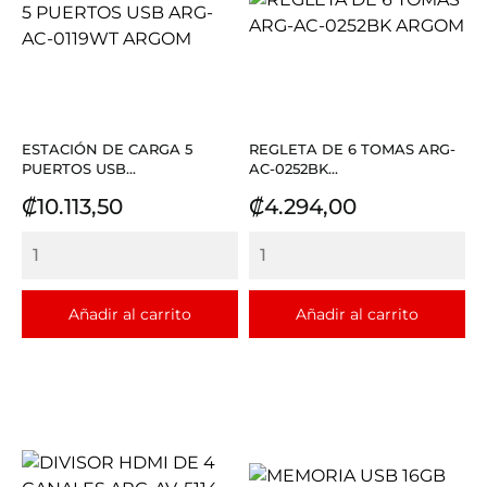
ESTACIÓN DE CARGA 5
REGLETA DE 6 TOMAS ARG-
PUERTOS USB...
AC-0252BK...
Precio
Precio
₡10.113,50
₡4.294,00
Añadir al carrito
Añadir al carrito