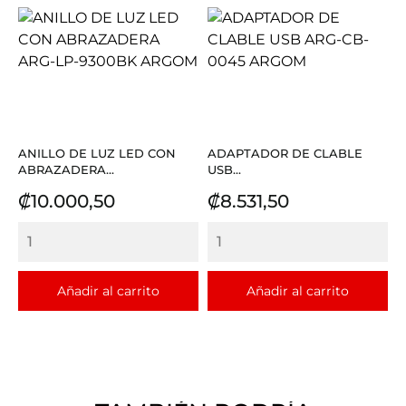
ANILLO DE LUZ LED CON
ADAPTADOR DE CLABLE
ABRAZADERA...
USB...
Precio
Precio
₡10.000,50
₡8.531,50
Añadir al carrito
Añadir al carrito