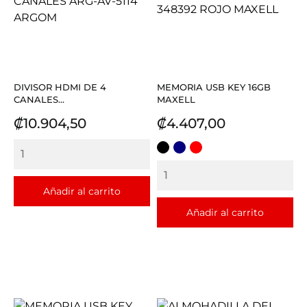
DIVISOR HDMI DE 4
MEMORIA USB KEY 16GB
CANALES...
MAXELL
Precio
Precio
₡10.904,50
₡4.407,00
NEGRO
AZUL
ROJO
Añadir al carrito
Añadir al carrito