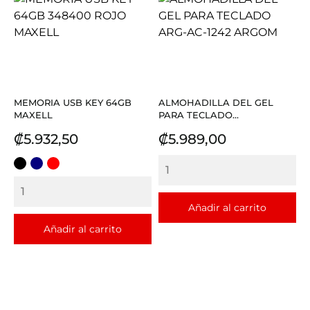
MEMORIA USB KEY 64GB
ALMOHADILLA DEL GEL
MAXELL
PARA TECLADO...
Precio
Precio
₡5.932,50
₡5.989,00
NEGRO
AZUL
ROJO
Añadir al carrito
Añadir al carrito