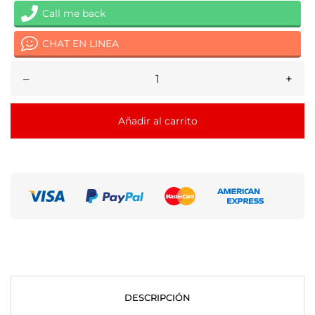
Call me back
CHAT EN LINEA
–
+
Añadir al carrito
DESCRIPCIÓN