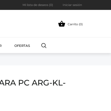
Mi lista de deseos (
0
)
Iniciar sesión

Carrito (0)
R
OFERTAS
RA PC ARG-KL-
M