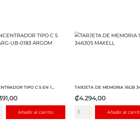
TRADOR TIPO C 5 EN 1...
TARJETA DE MEMORIA 16GB 346
io
Precio
391,00
₡4.294,00
Añadir al carrito
Añadir al carri