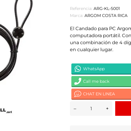
Referencia:
ARG-KL-5001
Marca:
ARGOM COSTA RICA
El Candado para PC Argom
computadora portátil. Con 
una combinación de 4 dígit
en cualquier lugar.
WhatsApp
Call me back
CHAT EN LINEA
–
+