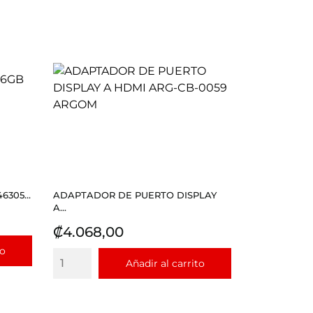
305...
ADAPTADOR DE PUERTO DISPLAY
A...
Precio
₡4.068,00
to
Añadir al carrito