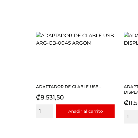
ADAPTADOR DE CLABLE USB...
ADAPT
DISPLA
Precio
₡8.531,50
Prec
₡11.
Añadir al carrito