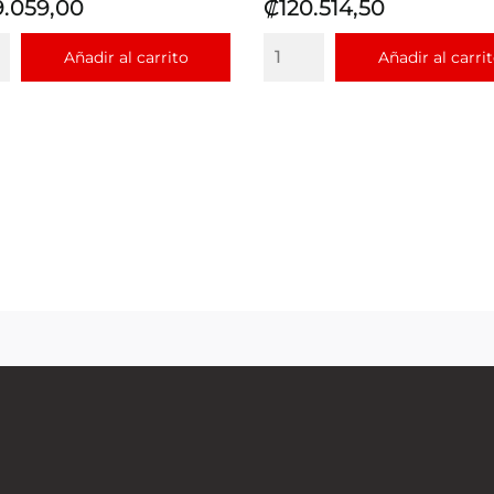
io
Precio
.059,00
₡120.514,50
Añadir al carrito
Añadir al carri