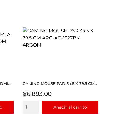
MI...
GAMING MOUSE PAD 34.5 X 79.5 CM...
Precio
₡6.893,00
to
Añadir al carrito