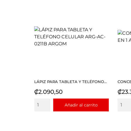
LÁPIZ PARA TABLETA Y TELÉFONO...
CONCEN
Precio
Prec
₡2.090,50
₡23.
Añadir al carrito