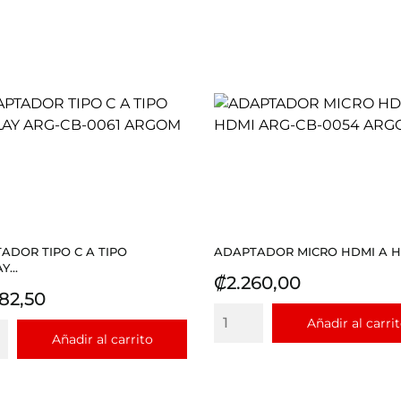
ADOR TIPO C A TIPO
ADAPTADOR MICRO HDMI A HD
Y...
Precio
₡2.260,00
io
582,50
Añadir al carri
Añadir al carrito