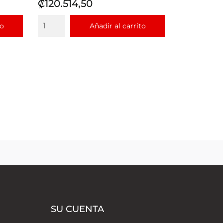
Precio
₡120.514,50
to
Añadir al carrito
SU CUENTA