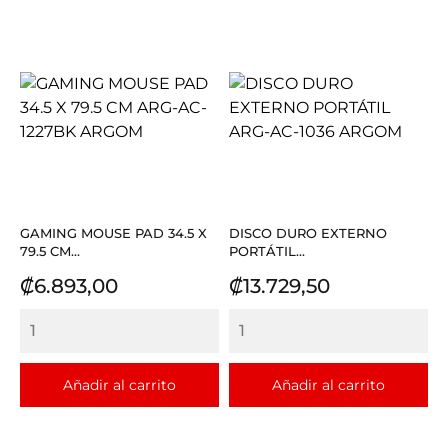
GAMING MOUSE PAD 34.5 X
DISCO DURO EXTERNO
79.5 CM...
PORTÁTIL...
Precio
Precio
₡6.893,00
₡13.729,50
Añadir al carrito
Añadir al carrito