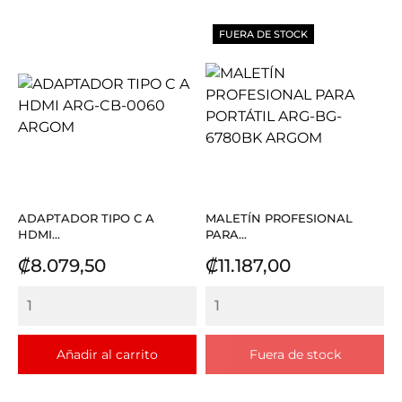
FUERA DE STOCK
ADAPTADOR TIPO C A
MALETÍN PROFESIONAL
HDMI...
PARA...
Precio
Precio
₡8.079,50
₡11.187,00
Añadir al carrito
Fuera de stock