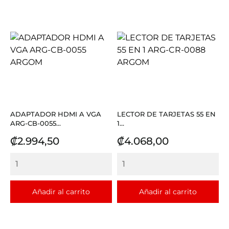
ADAPTADOR HDMI A VGA
LECTOR DE TARJETAS 55 EN
ARG-CB-0055...
1...
Precio
Precio
₡2.994,50
₡4.068,00
Añadir al carrito
Añadir al carrito