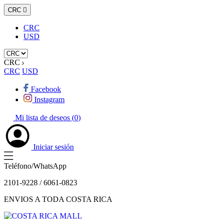
CRC

CRC
USD
CRC
CRC
USD
Facebook
Instagram
Mi lista de deseos (
0
)
Iniciar sesión
Teléfono/WhatsApp
2101-9228 / 6061-0823
ENVIOS A TODA COSTA RICA