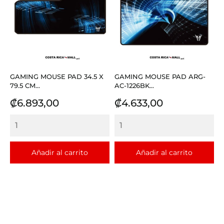
GAMING MOUSE PAD 34.5 X
GAMING MOUSE PAD ARG-
79.5 CM...
AC-1226BK...
Precio
Precio
₡6.893,00
₡4.633,00
Añadir al carrito
Añadir al carrito