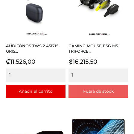
AUDIFONOS TWS 2 451715
GAMING MOUSE ESG M5
GRIS...
TRIFORCE...
Precio
Precio
₡11.526,00
₡16.215,50
Añadir al carrito
Fuera de stock