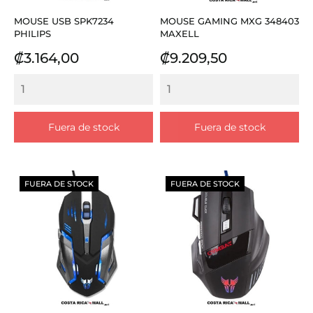
MOUSE USB SPK7234
MOUSE GAMING MXG 348403
PHILIPS
MAXELL
Precio
Precio
₡3.164,00
₡9.209,50
Fuera de stock
Fuera de stock
FUERA DE STOCK
FUERA DE STOCK