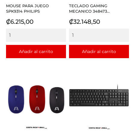
MOUSE PARA JUEGO
TECLADO GAMING
SPK9314 PHILIPS
MECANICO 348473...
Precio
Precio
₡6.215,00
₡32.148,50
Añadir al carrito
Añadir al carrito