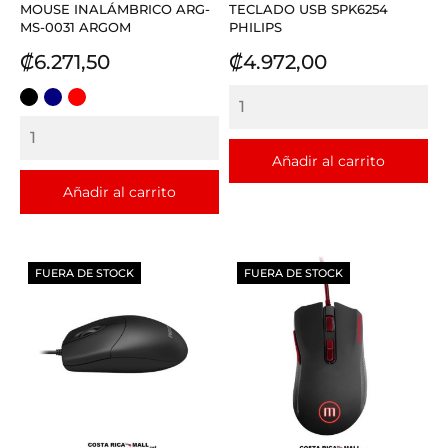
MOUSE INALÁMBRICO ARG-
TECLADO USB SPK6254
MS-0031 ARGOM
PHILIPS
Precio
Precio
₡6.271,50
₡4.972,00
NEGRO
AZUL
ROJO
Añadir al carrito
Añadir al carrito
FUERA DE STOCK
FUERA DE STOCK