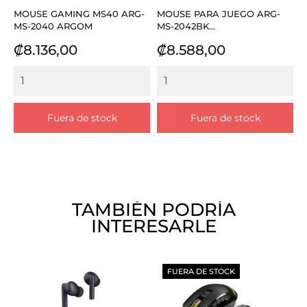
MOUSE GAMING MS40 ARG-
MOUSE PARA JUEGO ARG-
MS-2040 ARGOM
MS-2042BK...
Precio
Precio
₡8.136,00
₡8.588,00
Fuera de stock
Fuera de stock
TAMBIÉN PODRÍA
INTERESARLE
FUERA DE STOCK