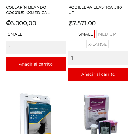
COLLARÍN BLANDO
RODILLERA ELASTICA 5110
CO001US KXMEDICAL
UP
Precio
Precio
₡6.000,00
₡7.571,00
SMALL
SMALL
MEDIUM
X-LARGE
Añadir al carrito
Añadir al carrito