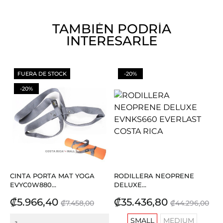
TAMBIÉN PODRÍA
INTERESARLE
FUERA DE STOCK
-20%
-20%
CINTA PORTA MAT YOGA
RODILLERA NEOPRENE
EVYC0W880...
DELUXE...
Precio
Precio
Precio
Precio
₡5.966,40
₡35.436,80
₡7.458,00
₡44.296,00
base
base
SMALL
MEDIUM