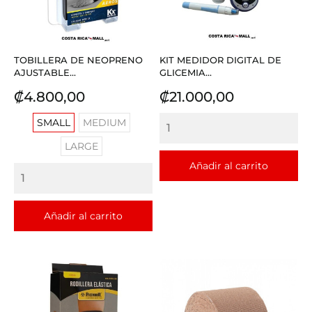
TOBILLERA DE NEOPRENO
KIT MEDIDOR DIGITAL DE
AJUSTABLE...
GLICEMIA...
Precio
Precio
₡4.800,00
₡21.000,00
SMALL
MEDIUM
LARGE
Añadir al carrito
Añadir al carrito