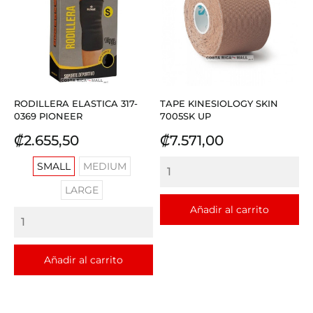
RODILLERA ELASTICA 317-
TAPE KINESIOLOGY SKIN
0369 PIONEER
7005SK UP
Precio
Precio
₡2.655,50
₡7.571,00
SMALL
MEDIUM
LARGE
Añadir al carrito
Añadir al carrito