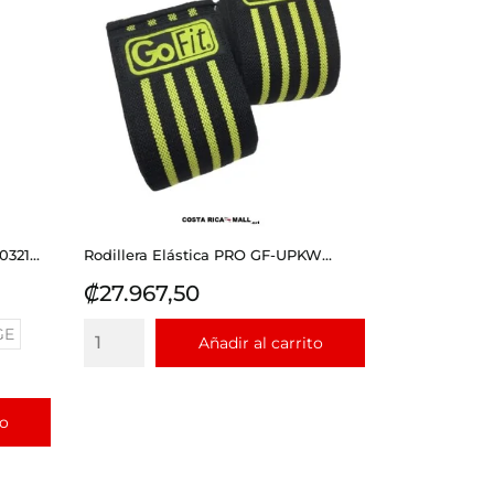
21...
Rodillera Elástica PRO GF-UPKW...
Precio
₡27.967,50
GE
Añadir al carrito
to