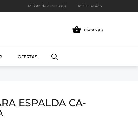
Mi lista de deseos (
0
)
Iniciar sesión

Carrito (0)
R
OFERTAS
RA ESPALDA CA-
A