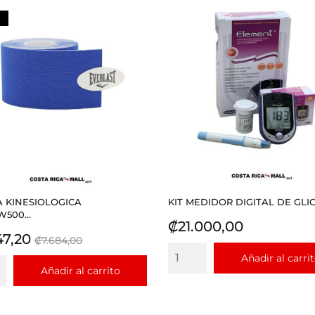
 KINESIOLOGICA
KIT MEDIDOR DIGITAL DE GLIC
500...
Precio
₡21.000,00
io
Precio
47,20
₡7.684,00
base
Añadir al carri
Añadir al carrito