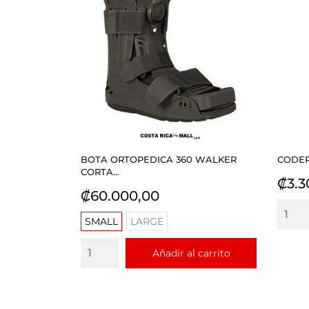
BOTA ORTOPEDICA 360 WALKER
CODERA
CORTA...
Prec
₡3.3
Precio
₡60.000,00
SMALL
LARGE
Añadir al carrito