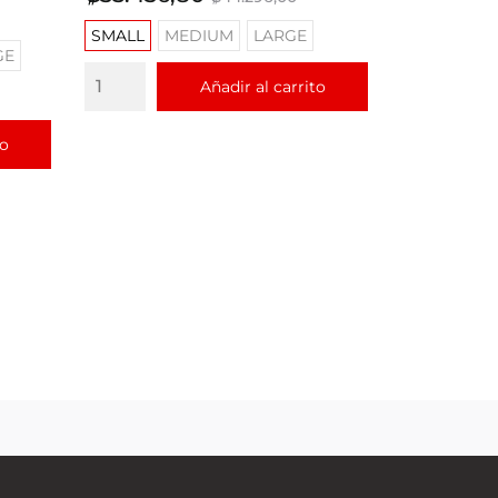
base
SMALL
MEDIUM
LARGE
GE
Añadir al carrito
to