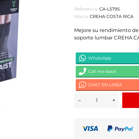
Referencia:
CA-L5795
Marca:
CREHA COSTA RICA
Mejore su rendimiento dep
soporte lumbar CREHA CA-
WhatsApp
Call me back
CHAT EN LINEA
–
+