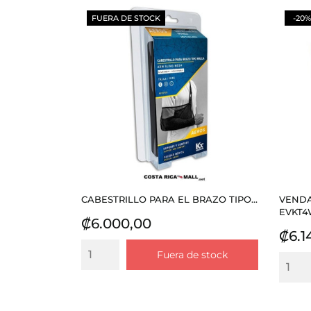
FUERA DE STOCK
-20%
CABESTRILLO PARA EL BRAZO TIPO...
VENDA
EVKT4W
Precio
₡6.000,00
Prec
₡6.1
Fuera de stock