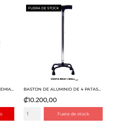
FUERA DE STOCK
EMIA...
BASTON DE ALUMINIO DE 4 PATAS...
Precio
₡10.200,00
to
Fuera de stock