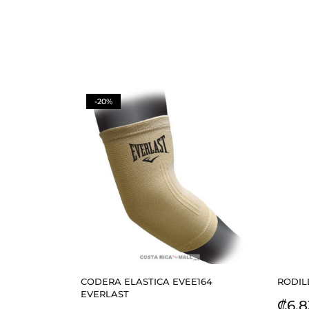
-20%
CODERA ELASTICA EVEE164
RODIL
EVERLAST
Prec
₡6.8