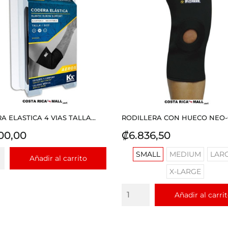
 ELASTICA 4 VIAS TALLA...
RODILLERA CON HUECO NEO-03
io
Precio
00,00
₡6.836,50
SMALL
MEDIUM
LAR
Añadir al carrito
X-LARGE
Añadir al carri