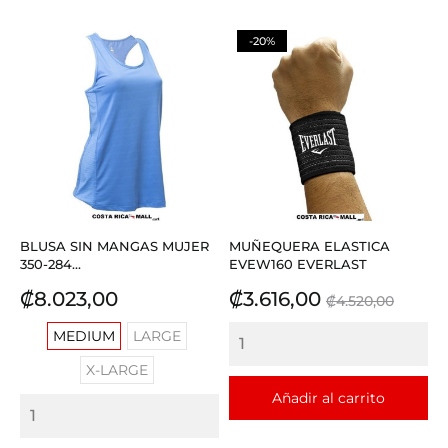
-20%
BLUSA SIN MANGAS MUJER
MUÑEQUERA ELASTICA
350-284...
EVEW160 EVERLAST
Precio
Precio
Precio
₡8.023,00
₡3.616,00
₡4.520,00
base
MEDIUM
LARGE
X-LARGE
Añadir al carrito