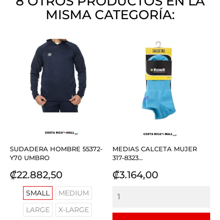
8 OTROS PRODUCTOS EN LA
MISMA CATEGORÍA:
SUDADERA HOMBRE 55372-
MEDIAS CALCETA MUJER
Y70 UMBRO
317-8323...
Precio
Precio
₡22.882,50
₡3.164,00
SMALL
MEDIUM
LARGE
X-LARGE