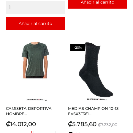
Añadir al carrito
Añadir al carrito
-20%
CAMISETA DEPORTIVA
MEDIAS CHAMPION 10-13
HOMBRE...
EVSX3F361...
Precio
Precio
Precio
₡14.012,00
₡5.785,60
₡7.232,00
base