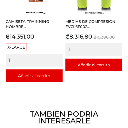
CAMISETA TRAINNING
MEDIAS DE COMPRESION
HOMBRE...
EVCL6F002...
Precio
Precio
Precio
₡14.351,00
₡8.316,80
₡10.396,00
base
X-LARGE
Añadir al carrito
Añadir al carrito
TAMBIÉN PODRÍA
INTERESARLE