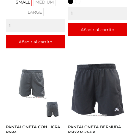
SMALL
MEDIUM
NEGRO
BLANCO
LARGE
Añadir al carrito
Añadir al carrito
PANTALONETA CON LICRA
PANTALONETA BERMUDA
PARA...
R51XAM50-BK...