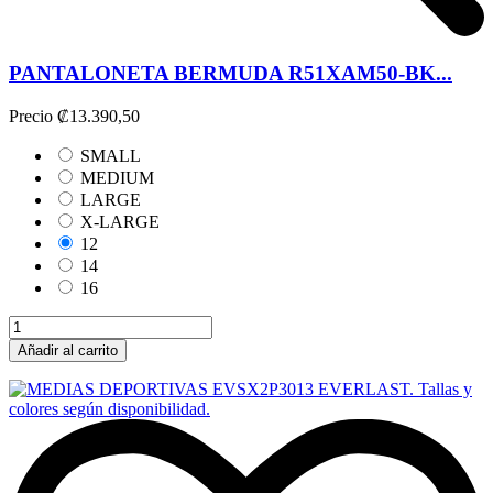
PANTALONETA BERMUDA R51XAM50-BK...
Precio
₡13.390,50
SMALL
MEDIUM
LARGE
X-LARGE
12
14
16
Añadir al carrito