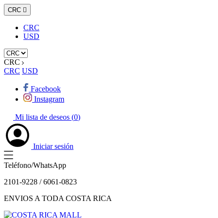
CRC

CRC
USD
CRC
CRC
USD
Facebook
Instagram
Mi lista de deseos (
0
)
Iniciar sesión
Teléfono/WhatsApp
2101-9228 / 6061-0823
ENVIOS A TODA COSTA RICA