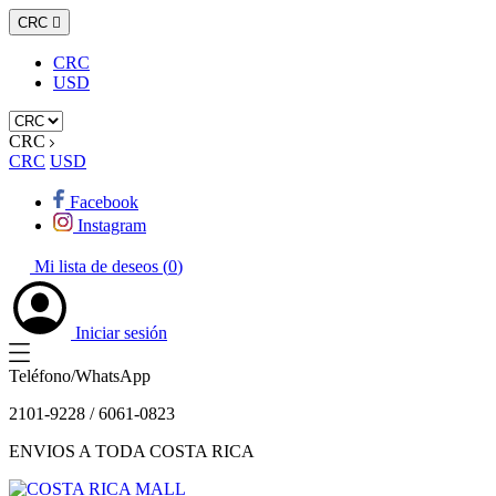
CRC

CRC
USD
CRC
CRC
USD
Facebook
Instagram
Mi lista de deseos (
0
)
Iniciar sesión
Teléfono/WhatsApp
2101-9228 / 6061-0823
ENVIOS A TODA COSTA RICA