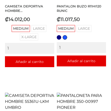
CAMISETA DEPORTIVA
PANTALON BUZO R11HI120
HOMBRE...
RUNIC
Precio
Precio
₡14.012,00
₡11.017,50
MEDIUM
LARGE
MEDIUM
LARGE
X-LARGE
AZUL
AZUL
REY
Añadir al carrito
Añadir al carrito