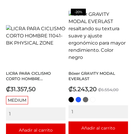
-20%
LICRA PARA CICLISMO
Bóxer GRAVITY MODAL
CORTO HOMBRE...
EVERLAST
Precio
Precio
Precio
₡31.357,50
₡5.243,20
₡6.554,00
base
MEDIUM
NEGRO
AZUL
GRIS
NEGRO
REY
CON
GRIS
Añadir al carrito
Añadir al carrito