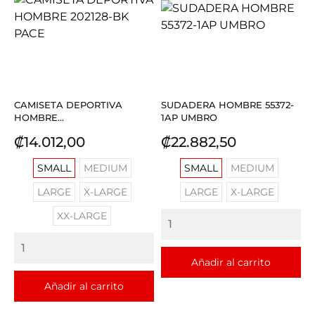
CAMISETA DEPORTIVA
SUDADERA HOMBRE 55372-
HOMBRE...
1AP UMBRO
Precio
Precio
₡14.012,00
₡22.882,50
SMALL
MEDIUM
SMALL
MEDIUM
LARGE
X-LARGE
LARGE
X-LARGE
XX-LARGE
Añadir al carrito
Añadir al carrito