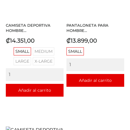
CAMISETA DEPORTIVA
PANTALONETA PARA
HOMBRE...
HOMBRE...
Precio
Precio
₡14.351,00
₡13.899,00
SMALL
MEDIUM
SMALL
LARGE
X-LARGE
Añadir al carrito
Añadir al carrito