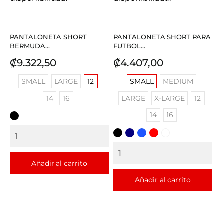
PANTALONETA SHORT
PANTALONETA SHORT PARA
BERMUDA...
FUTBOL...
Precio
Precio
₡9.322,50
₡4.407,00
SMALL
LARGE
12
SMALL
MEDIUM
14
16
LARGE
X-LARGE
12
14
16
NEGRO
NEGRO
AZUL
AZUL
ROJO
BLANCO
REY
Añadir al carrito
Añadir al carrito