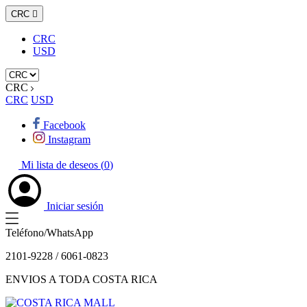
CRC

CRC
USD
CRC
CRC
USD
Facebook
Instagram
Mi lista de deseos (
0
)
Iniciar sesión
Teléfono/WhatsApp
2101-9228 / 6061-0823
ENVIOS A TODA COSTA RICA