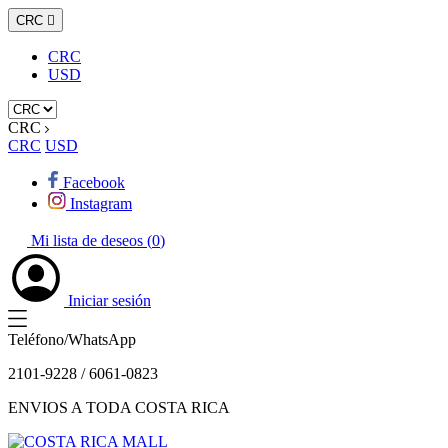
CRC

CRC
USD
CRC
CRC
USD
Facebook
Instagram
Mi lista de deseos (
0
)
Iniciar sesión
Teléfono/WhatsApp
2101-9228 / 6061-0823
ENVIOS A TODA COSTA RICA