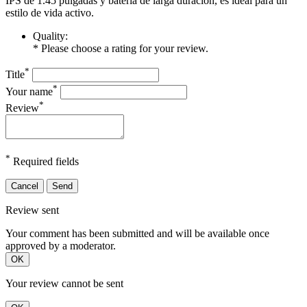
IPS de 1.45 pulgadas y batería de larga duración, es ideal para un
estilo de vida activo.
Quality:
* Please choose a rating for your review.
*
Title
*
Your name
*
Review
*
Required fields
Cancel
Send
Review sent
Your comment has been submitted and will be available once
approved by a moderator.
OK
Your review cannot be sent