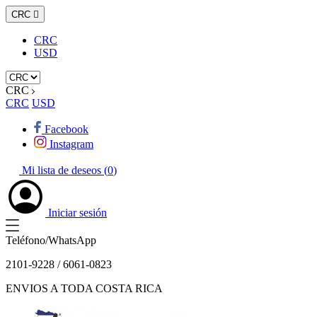
CRC

CRC
USD
CRC
CRC
USD
Facebook
Instagram
Mi lista de deseos (
0
)
Iniciar sesión
Teléfono/WhatsApp
2101-9228 / 6061-0823
ENVIOS A TODA COSTA RICA