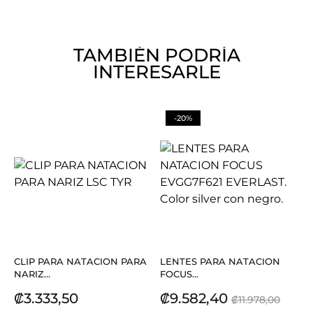
TAMBIÉN PODRÍA
INTERESARLE
-20%
CLIP PARA NATACION PARA
LENTES PARA NATACION
NARIZ...
FOCUS...
Precio
Precio
Precio
₡3.333,50
₡9.582,40
₡11.978,00