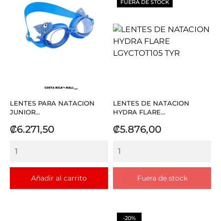
FUERA DE STOCK
LENTES PARA NATACION
LENTES DE NATACION
JUNIOR...
HYDRA FLARE...
Precio
Precio
₡6.271,50
₡5.876,00
Añadir al carrito
Fuera de stock
-20%