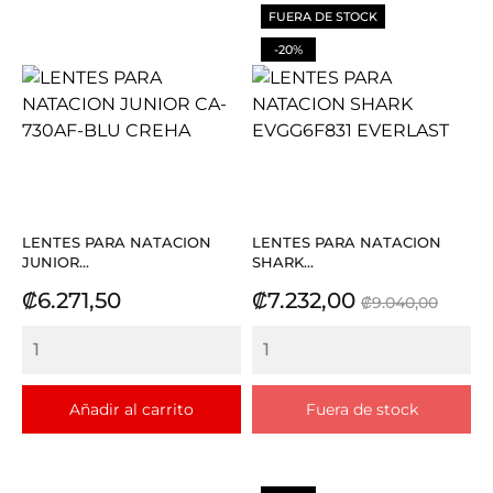
FUERA DE STOCK
-20%
LENTES PARA NATACION
LENTES PARA NATACION
JUNIOR...
SHARK...
Precio
Precio
Precio
₡6.271,50
₡7.232,00
₡9.040,00
base
Añadir al carrito
Fuera de stock