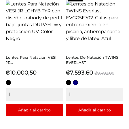
Lentes Para Natación VESI
Lentes De Natación TWINS
JR...
EVERLAST
Precio
Precio
Precio
₡10.000,50
₡7.593,60
₡9.492,00
base
NEGRO
NEGRO
AZUL
Añadir al carrito
Añadir al carrito