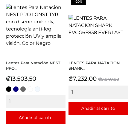
-20%
Lentes Para Natación NEST
LENTES PARA NATACION
PRO...
SHARK...
Precio
Precio
Precio
₡13.503,50
₡7.232,00
₡9.040,00
base
NEGRO
AZUL
GRIS
BLANCO
TRANSPARENTE
Añadir al carrito
Añadir al carrito