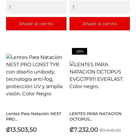
base
Añadir al carrito
Añadir al carrito
-20%
Lentes Para Natación NEST
LENTES PARA NATACION
PRO...
OCTOPUS...
Precio
Precio
Precio
₡13.503,50
₡7.232,00
₡9.040,00