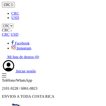
CRC

CRC
USD
CRC
CRC
USD
Facebook
Instagram
Mi lista de deseos (
0
)
Iniciar sesión
Teléfono/WhatsApp
2101-9228 / 6061-0823
ENVIOS A TODA COSTA RICA