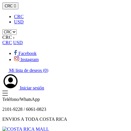
CRC

CRC
USD
CRC
CRC
USD
Facebook
Instagram
Mi lista de deseos (
0
)
Iniciar sesión
Teléfono/WhatsApp
2101-9228 / 6061-0823
ENVIOS A TODA COSTA RICA