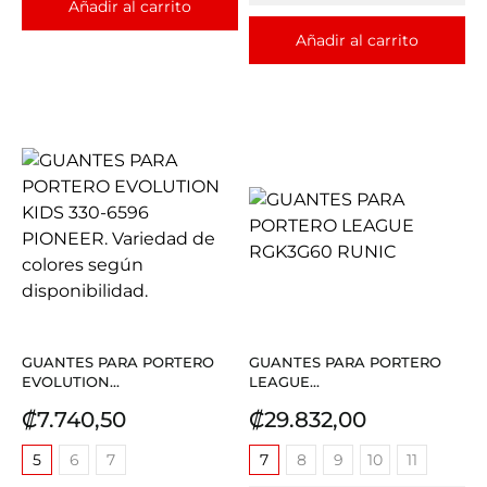
Añadir al carrito
Añadir al carrito
GUANTES PARA PORTERO
GUANTES PARA PORTERO
EVOLUTION...
LEAGUE...
Precio
Precio
₡7.740,50
₡29.832,00
5
6
7
7
8
9
10
11