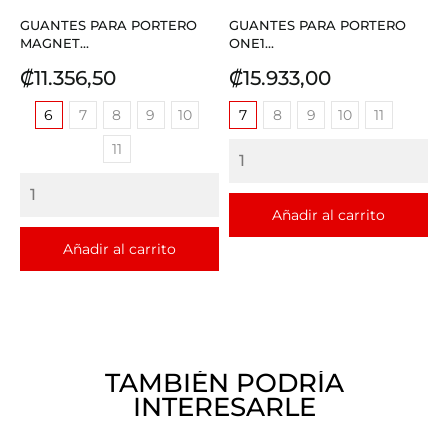
GUANTES PARA PORTERO
GUANTES PARA PORTERO
MAGNET...
ONE1...
Precio
Precio
₡11.356,50
₡15.933,00
6
7
8
9
10
7
8
9
10
11
11
Añadir al carrito
Añadir al carrito
TAMBIÉN PODRÍA
INTERESARLE