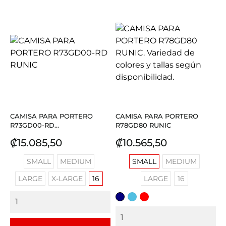
CAMISA PARA PORTERO
CAMISA PARA PORTERO
R73GD00-RD...
R78GD80 RUNIC
Precio
Precio
₡15.085,50
₡10.565,50
SMALL
MEDIUM
SMALL
MEDIUM
LARGE
X-LARGE
16
LARGE
16
AZUL
TURQUESA
ROJO