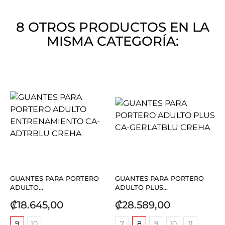
8 OTROS PRODUCTOS EN LA
MISMA CATEGORÍA:
GUANTES PARA PORTERO
GUANTES PARA PORTERO
ADULTO...
ADULTO PLUS...
Precio
Precio
₡18.645,00
₡28.589,00
9
10
7
8
9
10
11