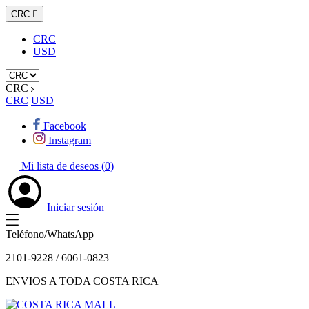
CRC

CRC
USD
CRC
CRC
USD
Facebook
Instagram
Mi lista de deseos (
0
)
Iniciar sesión
Teléfono/WhatsApp
2101-9228 / 6061-0823
ENVIOS A TODA COSTA RICA