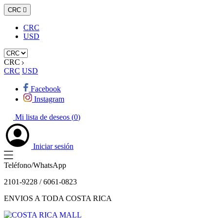
CRC

CRC
USD
CRC
CRC
USD
Facebook
Instagram
Mi lista de deseos (
0
)
Iniciar sesión
Teléfono/WhatsApp
2101-9228 / 6061-0823
ENVIOS A TODA COSTA RICA