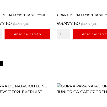
 DE NATACION JR SILICONE...
GORRA DE NATACION JR SILIC
io
Precio
Precio
Precio
77,60
₡3.977,60
₡4.972,00
₡4.972,00
base
base
Añadir al carrito
Añadir al carri