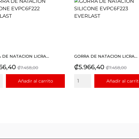
 DE NATACION LICRA...
GORRA DE NATACION LICRA...
io
Precio
Precio
Precio
66,40
₡5.966,40
₡7.458,00
₡7.458,00
base
base
Añadir al carrito
Añadir al carri