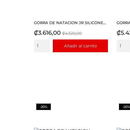
GORRA DE NATACION JR SILICONE...
GORRA
Precio
Precio
Prec
₡3.616,00
₡5.4
₡4.520,00
base
Añadir al carrito
-20%
-20%