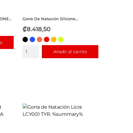
ONE...
Gorra De Natación Silicone...
Precio
₡8.418,50
NEGRO
AZUL
CORAL
ROJO
DORADO
LIMA
to
REY
Añadir al carrito