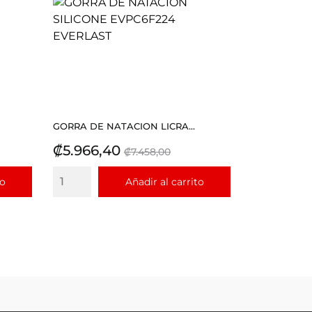
GORRA DE NATACION LICRA...
Precio
Precio
₡5.966,40
₡7.458,00
base
to
Añadir al carrito