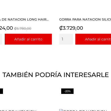
 DE NATACION LONG HAIR...
GORRA PARA NATACION SILICO
io
Precio
Precio
24,00
₡3.729,00
₡6.780,00
base
Añadir al carrito
Añadir al carri
TAMBIÉN PODRÍA INTERESARLE
-20%