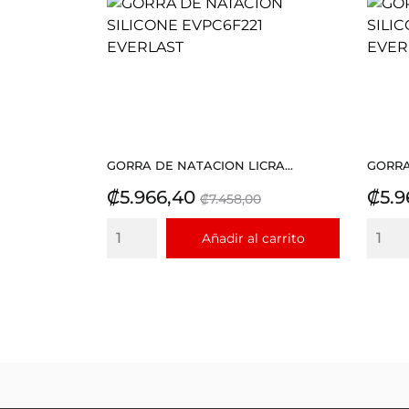
GORRA DE NATACION LICRA...
GORRA
Precio
Precio
Prec
₡5.966,40
₡5.9
₡7.458,00
base
Añadir al carrito