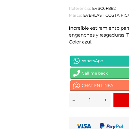
Referencia:
EVSC6F882
Marca:
EVERLAST COSTA RIC
Increíble estiramiento pa
enganches y rasgaduras. Ta
Color azul.
WhatsApp
Call me back
CHAT EN LINEA
–
+