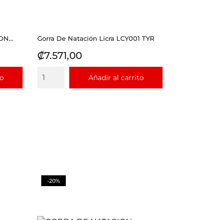
N...
Gorra De Natación Licra LCY001 TYR
Precio
₡7.571,00
to
Añadir al carrito
-20%