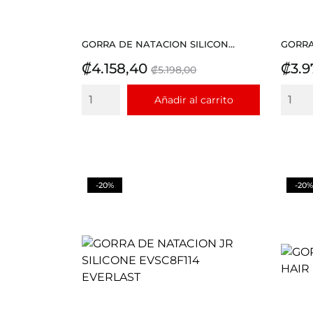
GORRA DE NATACION SILICON...
GORRA
Precio
Precio
Prec
₡4.158,40
₡3.9
₡5.198,00
base
Añadir al carrito
-20%
-20%