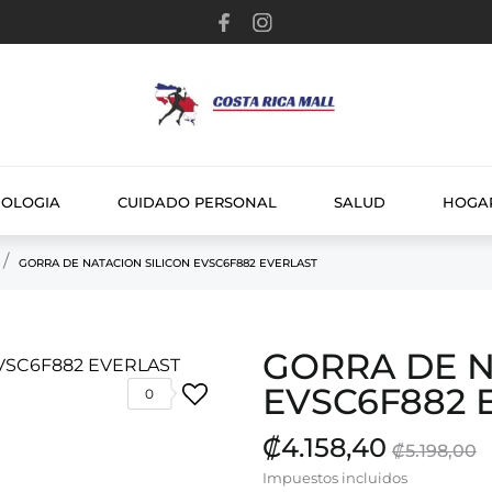
NOLOGIA
CUIDADO PERSONAL
SALUD
HOGA
GORRA DE NATACION SILICON EVSC6F882 EVERLAST
GORRA DE N
EVSC6F882 
0
₡4.158,40
₡5.198,00
Impuestos incluidos