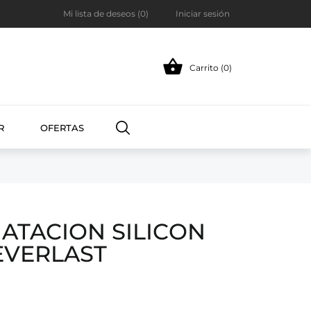
Mi lista de deseos (
0
)
Iniciar sesión

Carrito (0)
R
OFERTAS
ATACION SILICON
EVERLAST