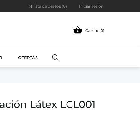
Mi lista de deseos (
0
)
Iniciar sesión

Carrito (0)
R
OFERTAS
ación Látex LCL001