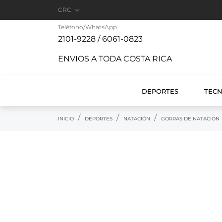

CRC
Teléfono/WhatsApp
2101-9228 / 6061-0823
ENVIOS A TODA COSTA RICA
DEPORTES
TEC
INICIO
DEPORTES
NATACIÓN
GORRAS DE NATACIÓN