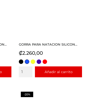
N...
GORRA PARA NATACION SILICON...
Precio
₡2.260,00
NEGRO
AZUL
AMARILLO
MORADO
ROJO
REY
to
Añadir al carrito
-20%