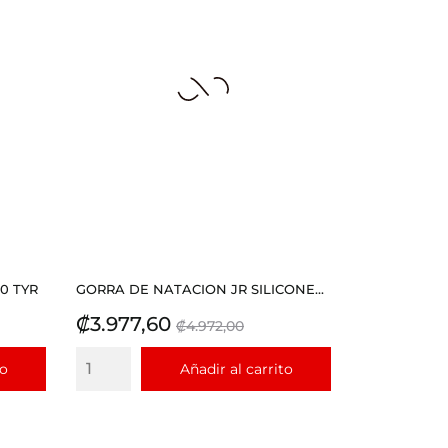
40 TYR
GORRA DE NATACION JR SILICONE...
Precio
Precio
₡3.977,60
₡4.972,00
base
to
Añadir al carrito