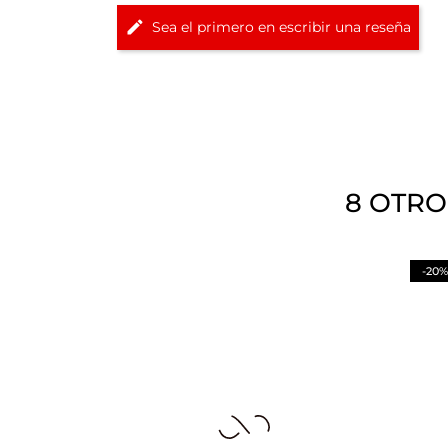
Sea el primero en escribir una reseña
8 OTRO
-20%