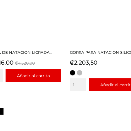
 DE NATACION LICRADA...
GORRA PARA NATACION SILICO
io
Precio
Precio
16,00
₡2.203,50
₡4.520,00
base
NEGRO
PLATEADO
Añadir al carrito
Añadir al carri