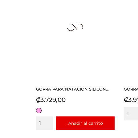
GORRA PARA NATACION SILICON...
GORRA
Precio
Prec
₡3.729,00
₡3.9
ROSADO
Añadir al carrito