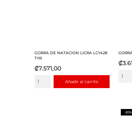
GORRA DE NATACION LICRA LCY428
GORRA
TYR
Prec
₡3.6
Precio
₡7.571,00
Añadir al carrito
-20%