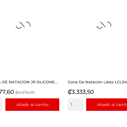
 DE NATACION JR SILICONE...
Gorra De Natación Látex LCL0
io
Precio
Precio
77,60
₡3.333,50
₡4.972,00
base
Añadir al carrito
Añadir al carri