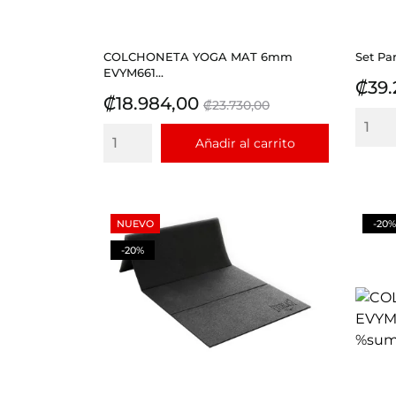
COLCHONETA YOGA MAT 6mm
Set Pa
EVYM661...
Prec
₡39.
Precio
Precio
₡18.984,00
₡23.730,00
base
Añadir al carrito
NUEVO
-20%
-20%