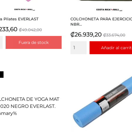
ra Pilates EVERLAST
COLCHONETA PARA EJERCICI
NBR...
io
Precio
233,60
₡49.042,00
Precio
Precio
₡26.939,20
base
₡33.674,00
base
Fuera de stock
Añadir al carri