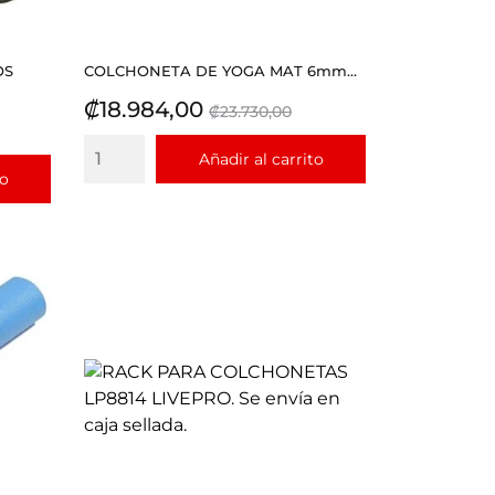
OS
COLCHONETA DE YOGA MAT 6mm...
Precio
Precio
₡18.984,00
₡23.730,00
base
Añadir al carrito
to