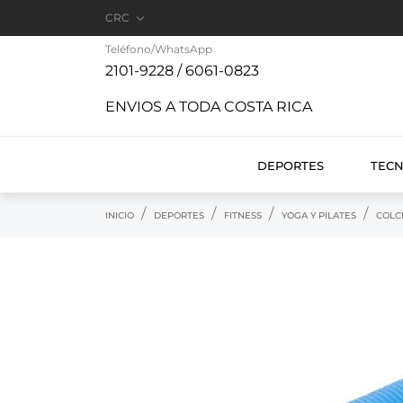

CRC
Teléfono/WhatsApp
2101-9228 / 6061-0823
ENVIOS A TODA COSTA RICA
DEPORTES
TEC
INICIO
DEPORTES
FITNESS
YOGA Y PILATES
COLC