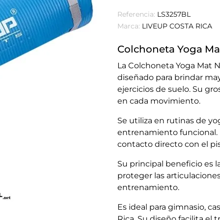
Referencia:
LS3257BL
Marca:
LIVEUP COSTA RICA
Colchoneta Yoga Ma
La Colchoneta Yoga Mat N
diseñado para brindar ma
ejercicios de suelo. Su g
en cada movimiento.
Se utiliza en rutinas de yo
entrenamiento funcional. E
contacto directo con el pi
Su principal beneficio es 
proteger las articulacione
entrenamiento.
Es ideal para gimnasio, c
Rica. Su diseño facilita el