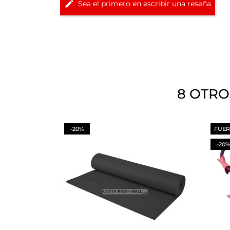
Sea el primero en escribir una reseña
8 OTRO
-20%
FUER
-20%