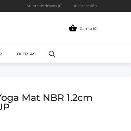
Mi lista de deseos (
0
)
Iniciar sesión

Carrito (0)
R
OFERTAS
Yoga Mat NBR 1.2cm
UP