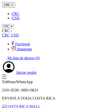
CRC

CRC
USD
CRC
CRC
USD
Facebook
Instagram
Mi lista de deseos (
0
)
Iniciar sesión
Teléfono/WhatsApp
2101-9228 / 6061-0823
ENVIOS A TODA COSTA RICA